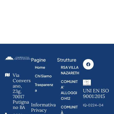
Pagine
Strutture
Home
RSA VILLA
NAZARETH
Via
Chi Siamo
Convers
COMUNIT
Trasparenz
ano,
A’
UNI EN ISO
a
23g,
ALLOGGI
9001:2015
70017
O H12
Putigna
Informativa
IQ-0224-04
no BA
COMUNIT
Privacy
À