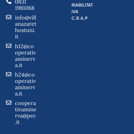
0831
RIABILITAT
1981068
IVA
info@vill
C.R.A.P
anazaret
hostuni.
it
h12@co
operativ
aminerv
a.it
h24@co
operativ
aminerv
a.it
coopera
tivamine
rva@pec
.it